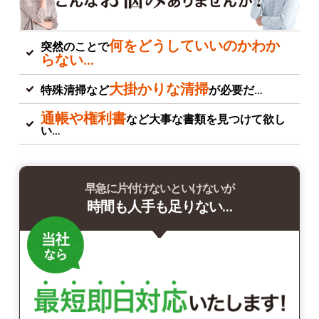
何をどうしていいのかわか
突然のことで
らない…
大掛かりな清掃
特殊清掃など
が必要だ…
通帳や権利書
など大事な書類を見つけて欲し
い…
早急に片付けないといけないが
時間も人手も足りない…