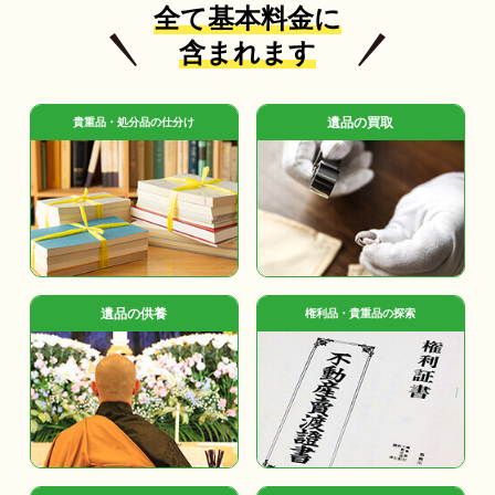
全て基本料金に
含まれます
遺品の買取
貴重品・処分品の仕分け
遺品の供養
権利品・貴重品の探索