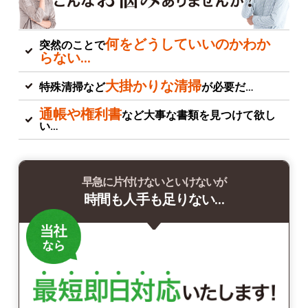
何をどうしていいのかわか
突然のことで
らない…
大掛かりな清掃
特殊清掃など
が必要だ…
通帳や権利書
など大事な書類を見つけて欲し
い…
早急に片付けないといけないが
時間も人手も足りない…