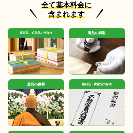
全て基本料金に
含まれます
遺品の買取
貴重品・処分品の仕分け
遺品の供養
権利品・貴重品の探索