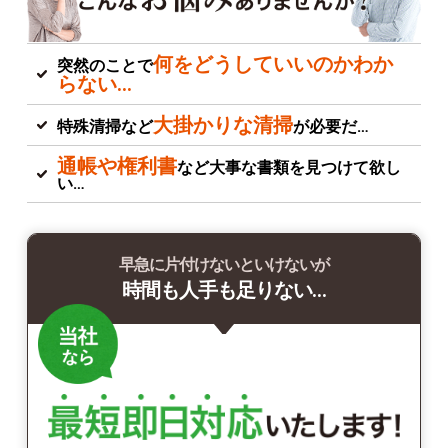
何をどうしていいのかわか
突然のことで
らない…
大掛かりな清掃
特殊清掃など
が必要だ…
通帳や権利書
など大事な書類を見つけて欲し
い…
早急に片付けないといけないが
時間も人手も足りない…