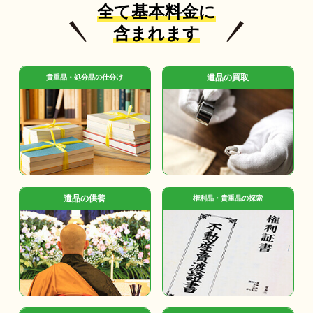
全て基本料金に
含まれます
遺品の買取
貴重品・処分品の仕分け
遺品の供養
権利品・貴重品の探索