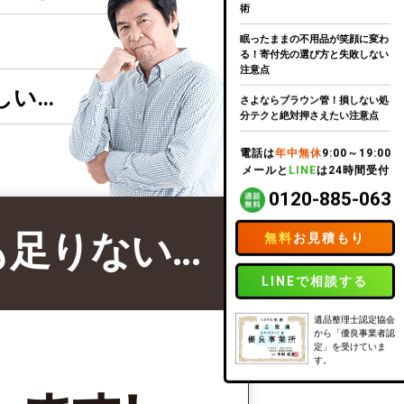
術
眠ったままの不用品が笑顔に変わ
る！寄付先の選び方と失敗しない
注意点
しい…
さよならブラウン管！損しない処
分テクと絶対押さえたい注意点
電話は
年中無休
9:00～19:00
メールと
LINE
は24時間受付
0120-885-063
も足りない…
無料
お見積もり
LINEで相談する
遺品整理士認定協会
から「優良事業者認
定」を受けていま
す。