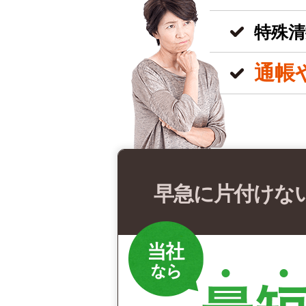
特殊清
通帳
早急に片付けな