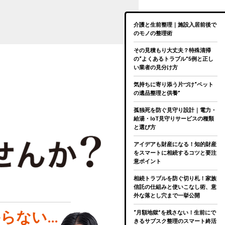
介護と生前整理｜施設入居前後で
のモノの整理術
その見積もり大丈夫？特殊清掃
の“よくあるトラブル”5例と正し
い業者の見分け方
気持ちに寄り添う片づけ“ペット
の遺品整理と供養”
孤独死を防ぐ見守り設計｜電力・
給湯・IoT見守りサービスの種類
と選び方
アイデアも財産になる！知的財産
をスマートに相続するコツと要注
意ポイント
相続トラブルを防ぐ切り札！家族
信託の仕組みと使いこなし術、意
外な落とし穴まで一挙公開
らない…
“月額地獄”を残さない！生前にで
きるサブスク整理のスマート終活