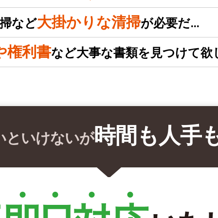
大掛かりな清掃
掃など
が必要だ…
や権利書
など大事な書類を見つけて欲
時間も人手
いといけないが