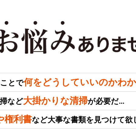
何をどうしていいのかわか
のことで
大掛かりな清掃
掃など
が必要だ…
や権利書
など大事な書類を見つけて欲