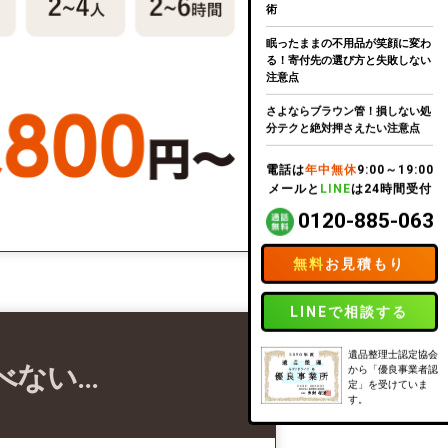
術
眠ったままの不用品が笑顔に変わ
る！寄付先の選び方と失敗しない
注意点
さよならブラウン管！損しない処
分テクと絶対押さえたい注意点
電話は
年中無休
9:00～19:00
メールと
LINE
は24時間受付
0120-885-063
無料
お見積もり
LINEで相談する
遺品整理士認定協会
べない…
から「優良事業者認
定」を受けていま
す。