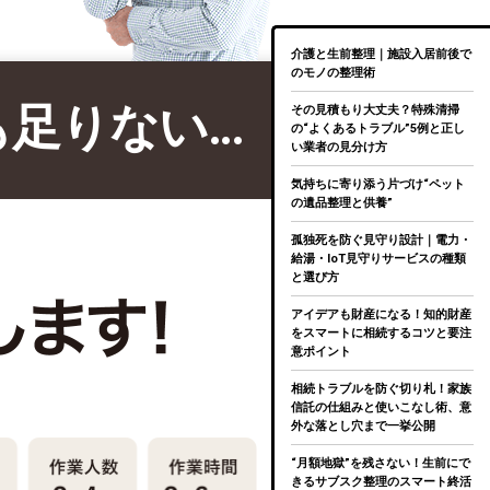
介護と生前整理｜施設入居前後で
のモノの整理術
も足りない…
その見積もり大丈夫？特殊清掃
の“よくあるトラブル”5例と正し
い業者の見分け方
気持ちに寄り添う片づけ“ペット
の遺品整理と供養”
孤独死を防ぐ見守り設計｜電力・
給湯・IoT見守りサービスの種類
と選び方
アイデアも財産になる！知的財産
をスマートに相続するコツと要注
意ポイント
相続トラブルを防ぐ切り札！家族
信託の仕組みと使いこなし術、意
外な落とし穴まで一挙公開
“月額地獄”を残さない！生前にで
きるサブスク整理のスマート終活