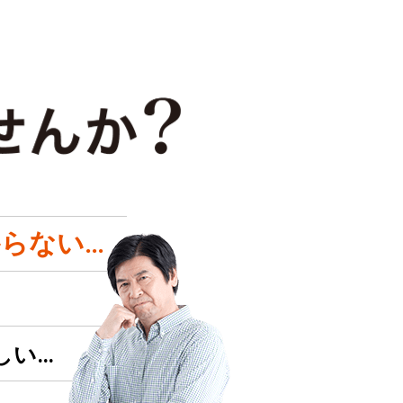
らない…
しい…