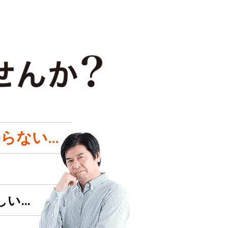
らない…
しい…