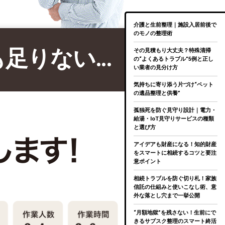
介護と生前整理｜施設入居前後で
のモノの整理術
も足りない…
その見積もり大丈夫？特殊清掃
の“よくあるトラブル”5例と正し
い業者の見分け方
気持ちに寄り添う片づけ“ペット
の遺品整理と供養”
孤独死を防ぐ見守り設計｜電力・
給湯・IoT見守りサービスの種類
と選び方
アイデアも財産になる！知的財産
をスマートに相続するコツと要注
意ポイント
相続トラブルを防ぐ切り札！家族
信託の仕組みと使いこなし術、意
外な落とし穴まで一挙公開
“月額地獄”を残さない！生前にで
きるサブスク整理のスマート終活