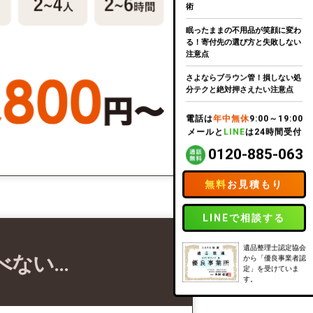
術
眠ったままの不用品が笑顔に変わ
る！寄付先の選び方と失敗しない
注意点
さよならブラウン管！損しない処
分テクと絶対押さえたい注意点
電話は
年中無休
9:00～19:00
メールと
LINE
は24時間受付
0120-885-063
無料
お見積もり
LINEで相談する
遺品整理士認定協会
べない…
から「優良事業者認
定」を受けていま
す。