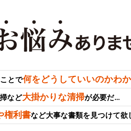
何をどうしていいのかわか
のことで
大掛かりな清掃
掃など
が必要だ…
や権利書
など大事な書類を見つけて欲