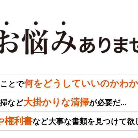
何をどうしていいのかわか
のことで
大掛かりな清掃
掃など
が必要だ…
や権利書
など大事な書類を見つけて欲