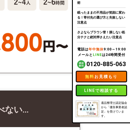
術
眠ったままの不用品が笑顔に変わ
る！寄付先の選び方と失敗しない
注意点
さよならブラウン管！損しない処
分テクと絶対押さえたい注意点
電話は
年中無休
9:00～19:00
メールと
LINE
は24時間受付
0120-885-063
無料
お見積もり
LINEで相談する
遺品整理士認定協会
べない…
から「優良事業者認
定」を受けていま
す。