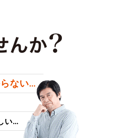
らない…
しい…