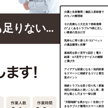
介護と生前整理｜施設入居前後で
のモノの整理術
も足りない…
その見積もり大丈夫？特殊清掃
の“よくあるトラブル”5例と正し
い業者の見分け方
気持ちに寄り添う片づけ“ペット
の遺品整理と供養”
孤独死を防ぐ見守り設計｜電力・
給湯・IoT見守りサービスの種類
と選び方
アイデアも財産になる！知的財産
をスマートに相続するコツと要注
意ポイント
相続トラブルを防ぐ切り札！家族
信託の仕組みと使いこなし術、意
外な落とし穴まで一挙公開
“月額地獄”を残さない！生前にで
きるサブスク整理のスマート終活