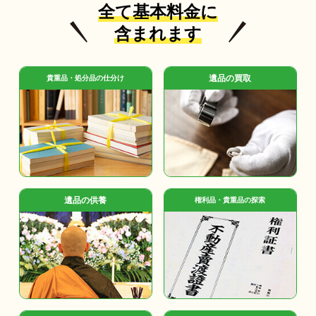
全て基本料金に
含まれます
遺品の買取
貴重品・処分品の仕分け
遺品の供養
権利品・貴重品の探索