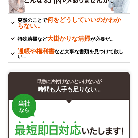
何をどうしていいのかわか
突然のことで
らない…
大掛かりな清掃
特殊清掃など
が必要だ…
通帳や権利書
など大事な書類を見つけて欲し
い…
早急に片付けないといけないが
時間も人手も足りない…