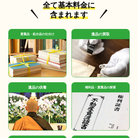
全て基本料金に
含まれます
遺品の買取
貴重品・処分品の仕分け
遺品の供養
権利品・貴重品の探索