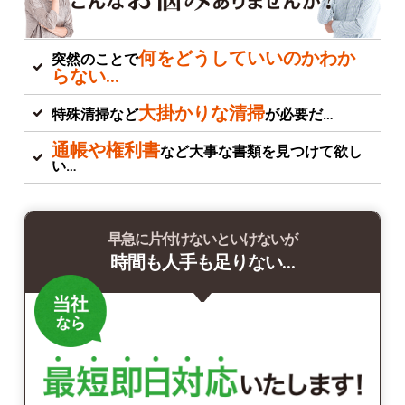
何をどうしていいのかわか
突然のことで
らない…
大掛かりな清掃
特殊清掃など
が必要だ…
通帳や権利書
など大事な書類を見つけて欲し
い…
早急に片付けないといけないが
時間も人手も足りない…