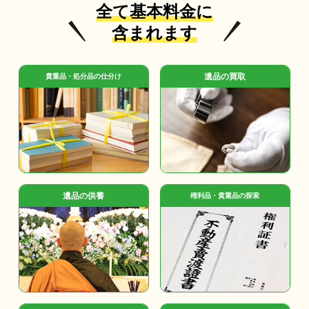
全て基本料金に
含まれます
遺品の買取
貴重品・処分品の仕分け
遺品の供養
権利品・貴重品の探索