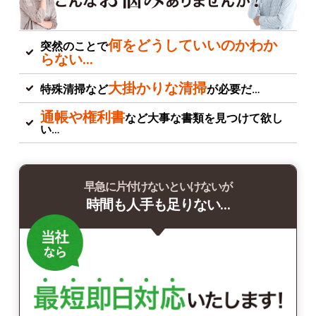
何をどうしていいのかわか
突然のことで
らない…
大掛かりな清掃
特殊清掃など
が必要だ…
通帳や権利書
など大事な書類を見つけて欲し
い…
早急に片付けないといけないが
時間も人手も足りない…