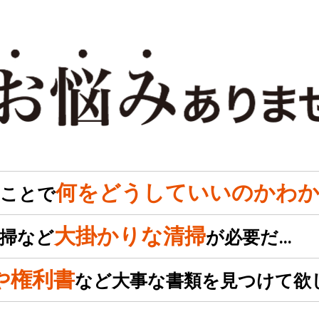
何をどうしていいのかわか
のことで
大掛かりな清掃
掃など
が必要だ…
や権利書
など大事な書類を見つけて欲