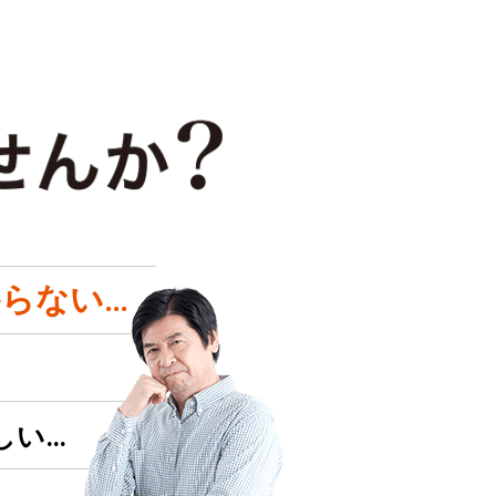
らない…
しい…