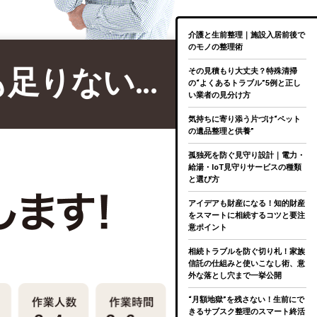
介護と生前整理｜施設入居前後で
のモノの整理術
も足りない…
その見積もり大丈夫？特殊清掃
の“よくあるトラブル”5例と正し
い業者の見分け方
気持ちに寄り添う片づけ“ペット
の遺品整理と供養”
孤独死を防ぐ見守り設計｜電力・
給湯・IoT見守りサービスの種類
と選び方
アイデアも財産になる！知的財産
をスマートに相続するコツと要注
意ポイント
相続トラブルを防ぐ切り札！家族
信託の仕組みと使いこなし術、意
外な落とし穴まで一挙公開
“月額地獄”を残さない！生前にで
きるサブスク整理のスマート終活