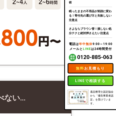
術
眠ったままの不用品が笑顔に変わ
る！寄付先の選び方と失敗しない
注意点
さよならブラウン管！損しない処
分テクと絶対押さえたい注意点
電話は
年中無休
9:00～19:00
メールと
LINE
は24時間受付
0120-885-063
無料
お見積もり
LINEで相談する
遺品整理士認定協会
べない…
から「優良事業者認
定」を受けていま
す。