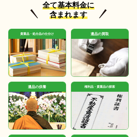
全て基本料金に
含まれます
遺品の買取
貴重品・処分品の仕分け
遺品の供養
権利品・貴重品の探索