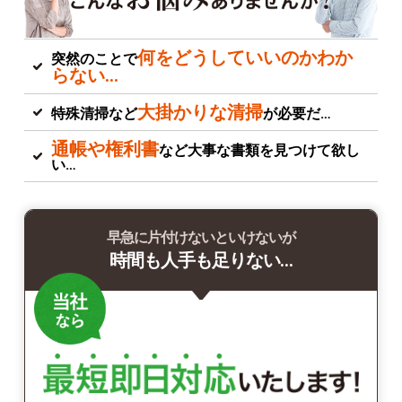
何をどうしていいのかわか
突然のことで
らない…
大掛かりな清掃
特殊清掃など
が必要だ…
通帳や権利書
など大事な書類を見つけて欲し
い…
早急に片付けないといけないが
時間も人手も足りない…