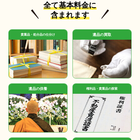
全て基本料金に
含まれます
遺品の買取
貴重品・処分品の仕分け
遺品の供養
権利品・貴重品の探索