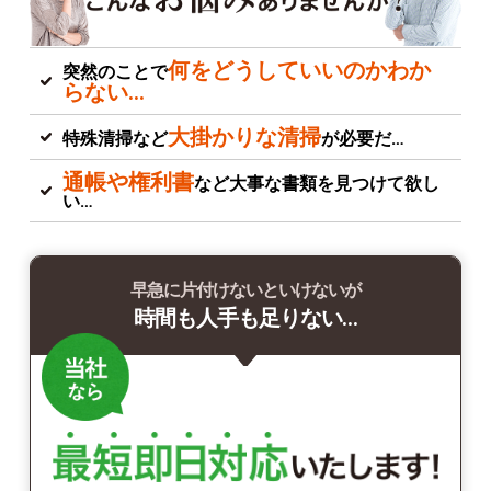
何をどうしていいのかわか
突然のことで
らない…
大掛かりな清掃
特殊清掃など
が必要だ…
通帳や権利書
など大事な書類を見つけて欲し
い…
早急に片付けないといけないが
時間も人手も足りない…