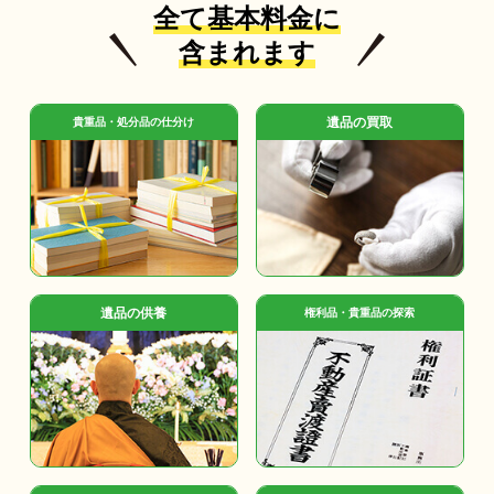
全て基本料金に
含まれます
遺品の買取
貴重品・処分品の仕分け
遺品の供養
権利品・貴重品の探索