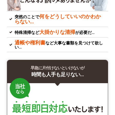
何をどうしていいのかわか
突然のことで
らない…
大掛かりな清掃
特殊清掃など
が必要だ…
通帳や権利書
など大事な書類を見つけて欲し
い…
早急に片付けないといけないが
時間も人手も足りない…