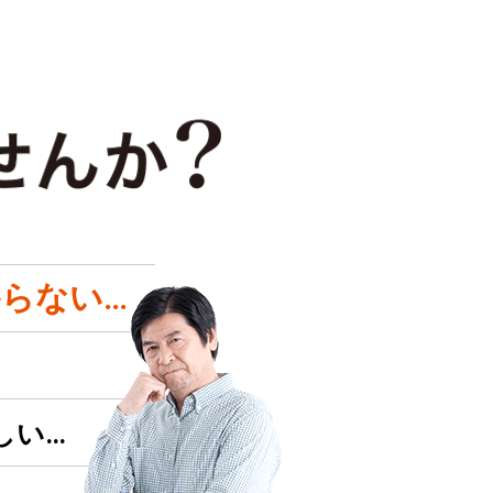
らない…
しい…