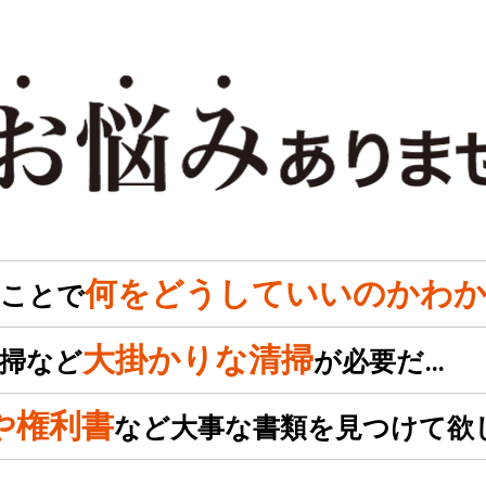
何をどうしていいのかわか
のことで
大掛かりな清掃
掃など
が必要だ…
や権利書
など大事な書類を見つけて欲