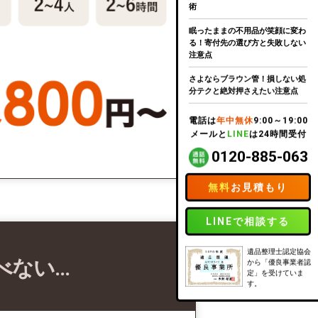
術
眠ったままの不用品が笑顔に変わ
る！寄付先の選び方と失敗しない
注意点
さよならブラウン管！損しない処
分テクと絶対押さえたい注意点
電話は
年中無休
9:00～19:00
メールと
LINE
は24時間受付
0120-885-063
無料
お見積もり
LINEで相談する
遺品整理士認定協会
べない…
から「優良事業者認
定」を受けていま
す。