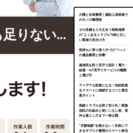
介護と生前整理｜施設入居前後で
のモノの整理術
も足りない…
その見積もり大丈夫？特殊清掃
の“よくあるトラブル”5例と正し
い業者の見分け方
気持ちに寄り添う片づけ“ペット
の遺品整理と供養”
孤独死を防ぐ見守り設計｜電力・
給湯・IoT見守りサービスの種類
と選び方
アイデアも財産になる！知的財産
をスマートに相続するコツと要注
意ポイント
相続トラブルを防ぐ切り札！家族
信託の仕組みと使いこなし術、意
外な落とし穴まで一挙公開
“月額地獄”を残さない！生前にで
きるサブスク整理のスマート終活