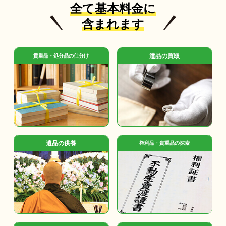
全て基本料金に
含まれます
遺品の買取
貴重品・処分品の仕分け
遺品の供養
権利品・貴重品の探索