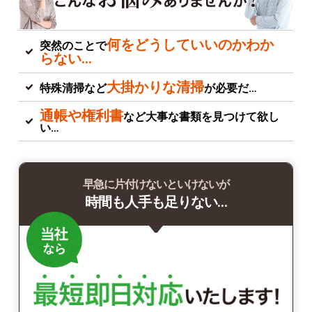
何をどうしていいのかわか
突然のことで
らない…
大掛かりな清掃
特殊清掃など
が必要だ…
通帳や権利書
など大事な書類を見つけて欲し
い…
早急に片付けないといけないが
時間も人手も足りない…