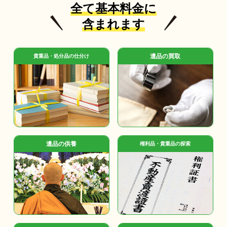
全て基本料金に
含まれます
遺品の買取
貴重品・処分品の仕分け
遺品の供養
権利品・貴重品の探索