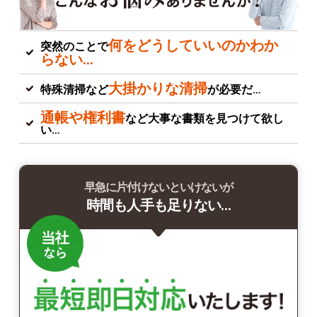
何をどうしていいのかわか
突然のことで
らない…
大掛かりな清掃
特殊清掃など
が必要だ…
通帳や権利書
など大事な書類を見つけて欲し
い…
早急に片付けないといけないが
時間も人手も足りない…