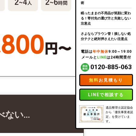
術
眠ったままの不用品が笑顔に変わ
る！寄付先の選び方と失敗しない
注意点
さよならブラウン管！損しない処
分テクと絶対押さえたい注意点
電話は
年中無休
9:00～19:00
メールと
LINE
は24時間受付
0120-885-063
無料
お見積もり
LINEで相談する
遺品整理士認定協会
べない…
から「優良事業者認
定」を受けていま
す。