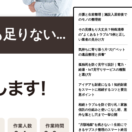
介護と生前整理｜施設入居前後で
のモノの整理術
も足りない…
その見積もり大丈夫？特殊清掃
の“よくあるトラブル”5例と正し
い業者の見分け方
気持ちに寄り添う片づけ“ペット
の遺品整理と供養”
孤独死を防ぐ見守り設計｜電力・
給湯・IoT見守りサービスの種類
と選び方
アイデアも財産になる！知的財産
をスマートに相続するコツと要注
意ポイント
相続トラブルを防ぐ切り札！家族
信託の仕組みと使いこなし術、意
外な落とし穴まで一挙公開
“月額地獄”を残さない！生前にで
きるサブスク整理のスマート終活