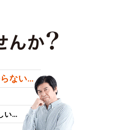
らない…
しい…