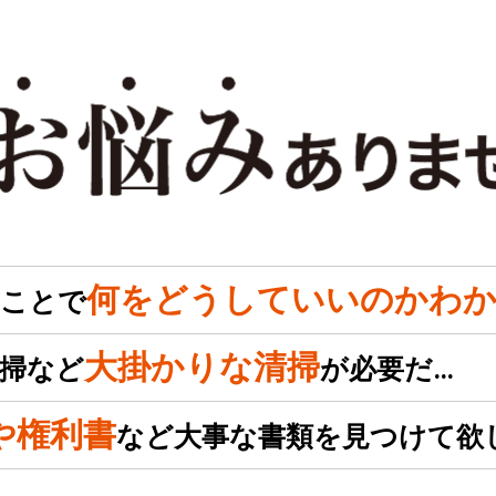
何をどうしていいのかわか
のことで
大掛かりな清掃
掃など
が必要だ…
や権利書
など大事な書類を見つけて欲