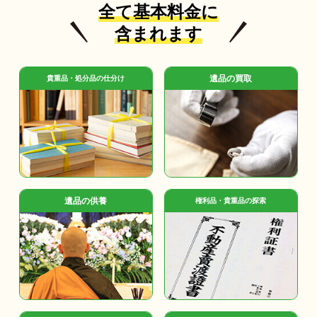
全て基本料金に
含まれます
遺品の買取
貴重品・処分品の仕分け
遺品の供養
権利品・貴重品の探索