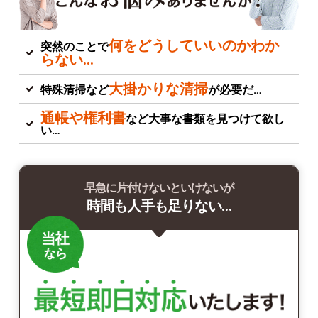
何をどうしていいのかわか
突然のことで
らない…
大掛かりな清掃
特殊清掃など
が必要だ…
通帳や権利書
など大事な書類を見つけて欲し
い…
早急に片付けないといけないが
時間も人手も足りない…