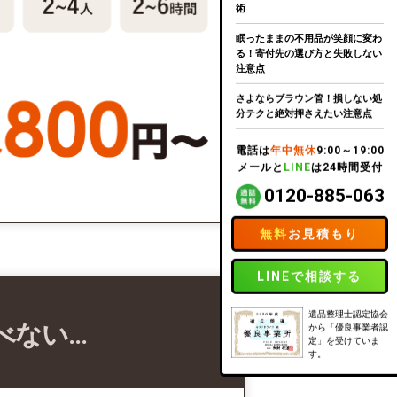
術
眠ったままの不用品が笑顔に変わ
る！寄付先の選び方と失敗しない
注意点
さよならブラウン管！損しない処
分テクと絶対押さえたい注意点
電話は
年中無休
9:00～19:00
メールと
LINE
は24時間受付
0120-885-063
無料
お見積もり
LINEで相談する
遺品整理士認定協会
べない…
から「優良事業者認
定」を受けていま
す。