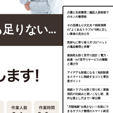
介護と生前整理｜施設入居前後で
のモノの整理術
も足りない…
その見積もり大丈夫？特殊清掃
の“よくあるトラブル”5例と正し
い業者の見分け方
気持ちに寄り添う片づけ“ペット
の遺品整理と供養”
孤独死を防ぐ見守り設計｜電力・
給湯・IoT見守りサービスの種類
と選び方
アイデアも財産になる！知的財産
をスマートに相続するコツと要注
意ポイント
相続トラブルを防ぐ切り札！家族
信託の仕組みと使いこなし術、意
外な落とし穴まで一挙公開
“月額地獄”を残さない！生前にで
きるサブスク整理のスマート終活