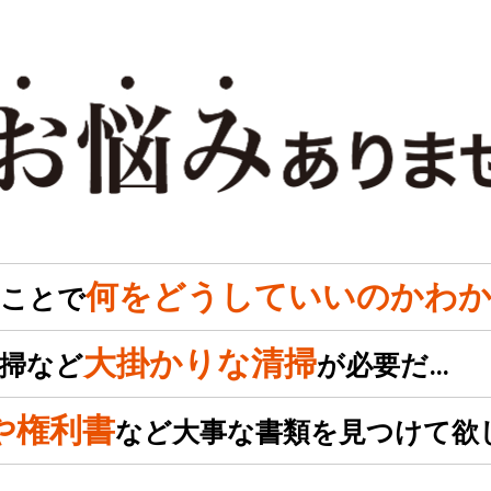
何をどうしていいのかわか
のことで
大掛かりな清掃
掃など
が必要だ…
や権利書
など大事な書類を見つけて欲