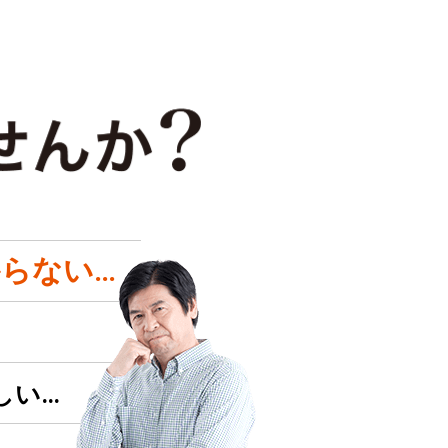
らない…
しい…