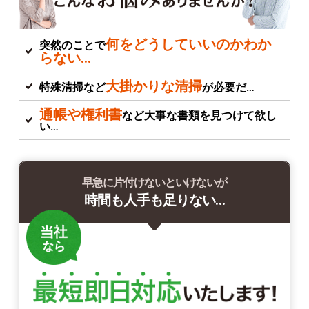
何をどうしていいのかわか
突然のことで
らない…
大掛かりな清掃
特殊清掃など
が必要だ…
通帳や権利書
など大事な書類を見つけて欲し
い…
早急に片付けないといけないが
時間も人手も足りない…