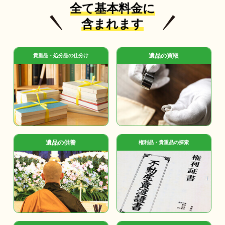
全て基本料金に
含まれます
遺品の買取
貴重品・処分品の仕分け
遺品の供養
権利品・貴重品の探索