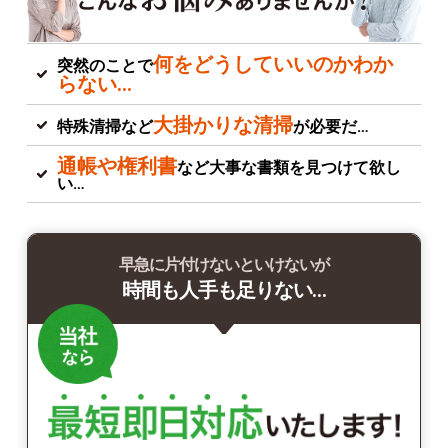
何をどうしていいのかわか
突然のことで
らない…
大掛かりな清掃
特殊清掃など
が必要だ…
通帳や権利書
など大事な書類を見つけて欲し
い…
早急に片付けないといけないが
時間も人手も足りない…