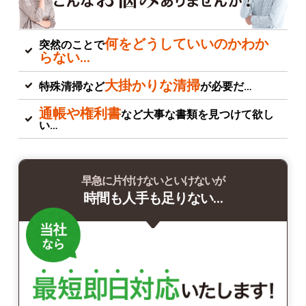
何をどうしていいのかわか
突然のことで
らない…
大掛かりな清掃
特殊清掃など
が必要だ…
通帳や権利書
など大事な書類を見つけて欲し
い…
早急に片付けないといけないが
時間も人手も足りない…