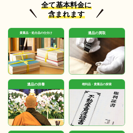
全て基本料金に
含まれます
遺品の買取
貴重品・処分品の仕分け
遺品の供養
権利品・貴重品の探索