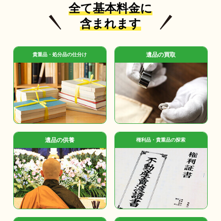
全て基本料金に
含まれます
遺品の買取
貴重品・処分品の仕分け
遺品の供養
権利品・貴重品の探索