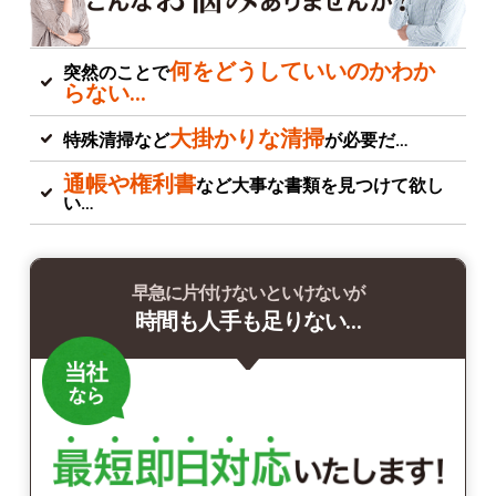
何をどうしていいのかわか
突然のことで
らない…
大掛かりな清掃
特殊清掃など
が必要だ…
通帳や権利書
など大事な書類を見つけて欲し
い…
早急に片付けないといけないが
時間も人手も足りない…