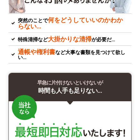
何をどうしていいのかわか
突然のことで
らない…
大掛かりな清掃
特殊清掃など
が必要だ…
通帳や権利書
など大事な書類を見つけて欲し
い…
早急に片付けないといけないが
時間も人手も足りない…