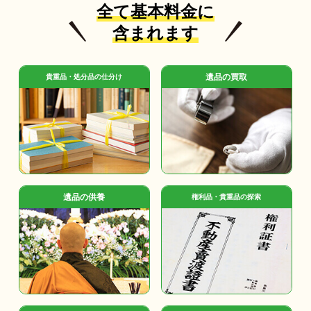
全て基本料金に
含まれます
遺品の買取
貴重品・処分品の仕分け
遺品の供養
権利品・貴重品の探索