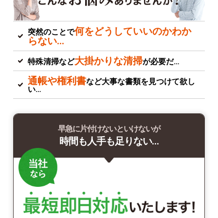
何をどうしていいのかわか
突然のことで
らない…
大掛かりな清掃
特殊清掃など
が必要だ…
通帳や権利書
など大事な書類を見つけて欲し
い…
早急に片付けないといけないが
時間も人手も足りない…