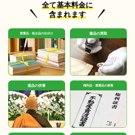
全て基本料金に
含まれます
遺品の買取
貴重品・処分品の仕分け
遺品の供養
権利品・貴重品の探索