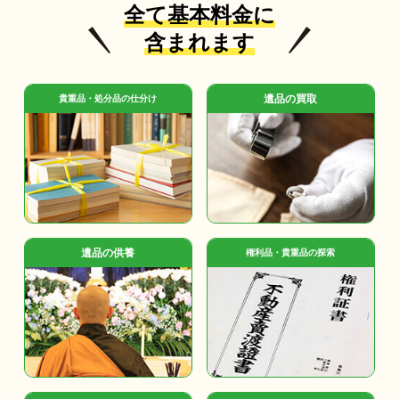
全て基本料金に
含まれます
遺品の買取
貴重品・処分品の仕分け
遺品の供養
権利品・貴重品の探索