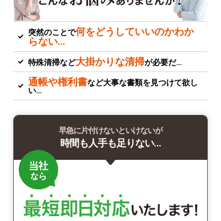
何をどうしていいのかわか
突然のことで
らない…
大掛かりな清掃
特殊清掃など
が必要だ…
通帳や権利書
など大事な書類を見つけて欲し
い…
早急に片付けないといけないが
時間も人手も足りない…