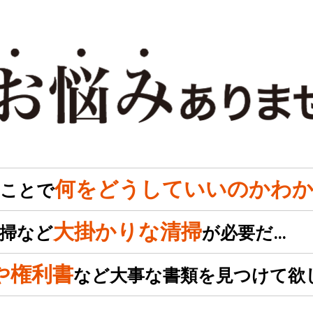
何をどうしていいのかわか
のことで
大掛かりな清掃
掃など
が必要だ…
や権利書
など大事な書類を見つけて欲