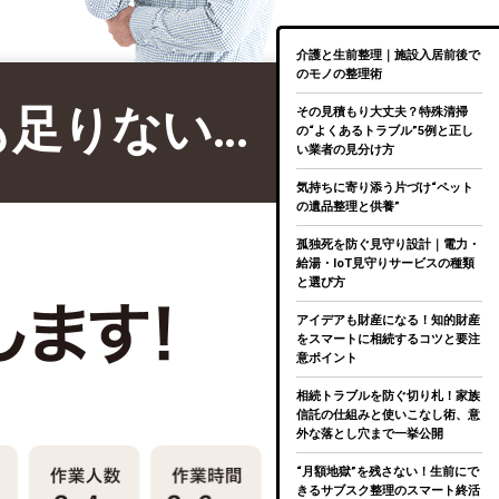
介護と生前整理｜施設入居前後で
のモノの整理術
も足りない…
その見積もり大丈夫？特殊清掃
の“よくあるトラブル”5例と正し
い業者の見分け方
気持ちに寄り添う片づけ“ペット
の遺品整理と供養”
孤独死を防ぐ見守り設計｜電力・
給湯・IoT見守りサービスの種類
と選び方
アイデアも財産になる！知的財産
をスマートに相続するコツと要注
意ポイント
相続トラブルを防ぐ切り札！家族
信託の仕組みと使いこなし術、意
外な落とし穴まで一挙公開
“月額地獄”を残さない！生前にで
きるサブスク整理のスマート終活