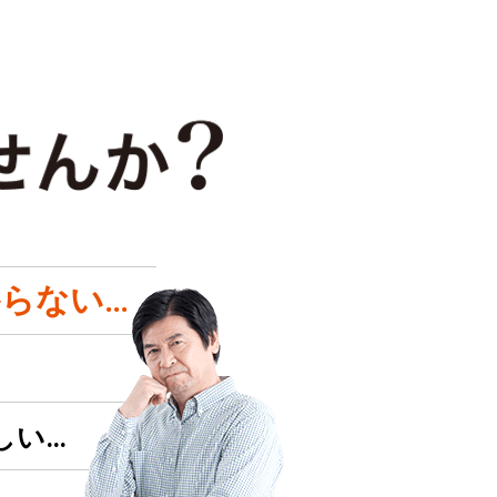
らない…
しい…