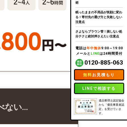
術
眠ったままの不用品が笑顔に変わ
る！寄付先の選び方と失敗しない
注意点
さよならブラウン管！損しない処
分テクと絶対押さえたい注意点
電話は
年中無休
9:00～19:00
メールと
LINE
は24時間受付
0120-885-063
無料
お見積もり
LINEで相談する
遺品整理士認定協会
べない…
から「優良事業者認
定」を受けていま
す。