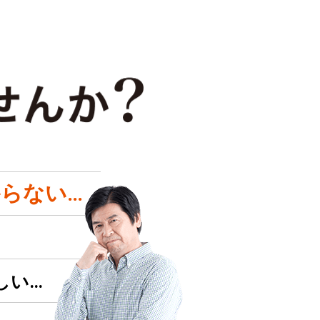
らない…
しい…