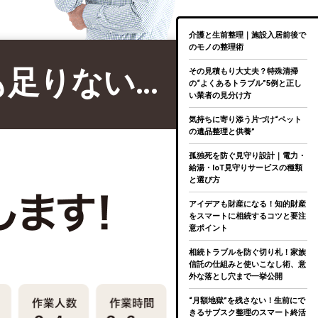
介護と生前整理｜施設入居前後で
のモノの整理術
も足りない…
その見積もり大丈夫？特殊清掃
の“よくあるトラブル”5例と正し
い業者の見分け方
気持ちに寄り添う片づけ“ペット
の遺品整理と供養”
孤独死を防ぐ見守り設計｜電力・
給湯・IoT見守りサービスの種類
と選び方
アイデアも財産になる！知的財産
をスマートに相続するコツと要注
意ポイント
相続トラブルを防ぐ切り札！家族
信託の仕組みと使いこなし術、意
外な落とし穴まで一挙公開
“月額地獄”を残さない！生前にで
きるサブスク整理のスマート終活