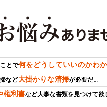
何をどうしていいのかわか
のことで
大掛かりな清掃
掃など
が必要だ…
や権利書
など大事な書類を見つけて欲