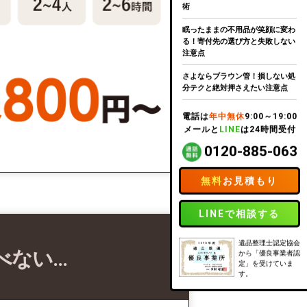
術
眠ったままの不用品が笑顔に変わ
る！寄付先の選び方と失敗しない
注意点
さよならブラウン管！損しない処
分テクと絶対押さえたい注意点
電話は
年中無休
9:00～19:00
メールと
LINE
は24時間受付
0120-885-063
無料
お見積もり
LINEで相談する
遺品整理士認定協会
べない…
から「優良事業者認
定」を受けていま
す。