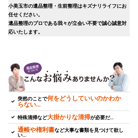
小美玉市の遺品整理・生前整理はキズナリライフにお
任せください。
遺品整理のプロである我々が立会い不要で誠心誠意対
応いたします。
何をどうしていいのかわか
突然のことで
らない…
大掛かりな清掃
特殊清掃など
が必要だ…
通帳や権利書
など大事な書類を見つけて欲し
い…