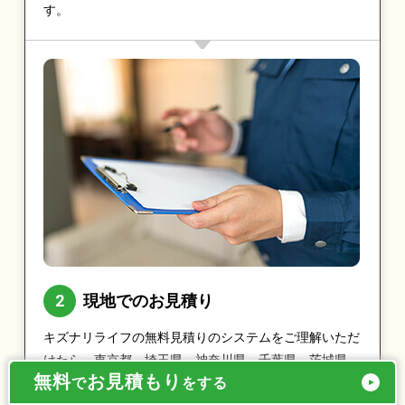
す。
現地でのお見積り
キズナリライフの無料見積りのシステムをご理解いただ
けたら、東京都、埼玉県、神奈川県、千葉県、茨城県、
無料
お見積もり
で
をする
栃木県、群馬県であれば最短即日で実際に現地をお伺い
し、お見積りをとらせていただきます。